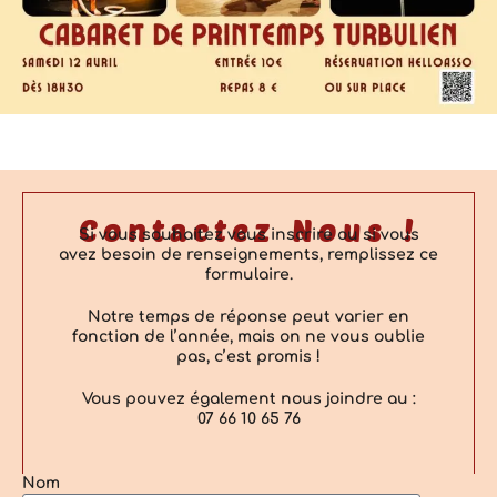
Contactez Nous !
Si vous souhaitez vous inscrire ou si vous
avez besoin de renseignements, remplissez ce
formulaire.
Notre temps de réponse peut varier en
fonction de l’année, mais on ne vous oublie
pas, c’est promis !
Vous pouvez également nous joindre au :
07 66 10 65 76
Nom