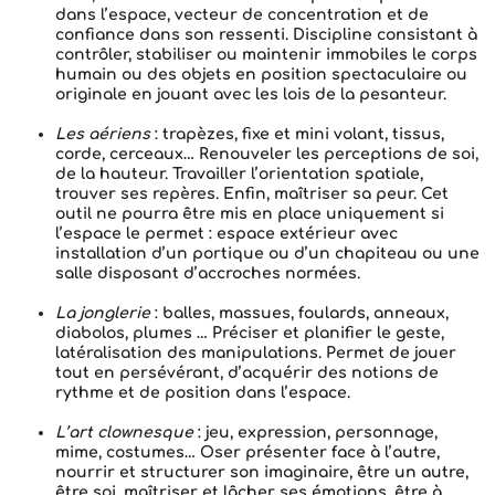
dans l’espace, vecteur de concentration et de
confiance dans son ressenti. Discipline consistant à
contrôler, stabiliser ou maintenir immobiles le corps
humain ou des objets en position spectaculaire ou
originale en jouant avec les lois de la pesanteur.
Les aériens
: trapèzes, fixe et mini volant, tissus,
corde, cerceaux… Renouveler les perceptions de soi,
de la hauteur. Travailler l’orientation spatiale,
trouver ses repères. Enfin, maîtriser sa peur. Cet
outil ne pourra être mis en place uniquement si
l’espace le permet : espace extérieur avec
installation d’un portique ou d’un chapiteau ou une
salle disposant d’accroches normées.
La jonglerie
: balles, massues, foulards, anneaux,
diabolos, plumes … Préciser et planifier le geste,
latéralisation des manipulations. Permet de jouer
tout en persévérant, d’acquérir des notions de
rythme et de position dans l’espace.
L’art clownesque
: jeu, expression, personnage,
mime, costumes… Oser présenter face à l’autre,
nourrir et structurer son imaginaire, être un autre,
être soi, maîtriser et lâcher ses émotions, être à