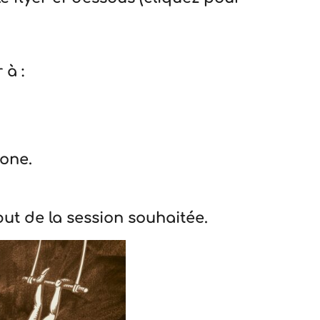
 à :
hone.
ut de la session souhaitée.