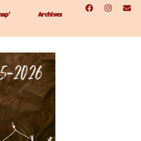
hap’
Archives