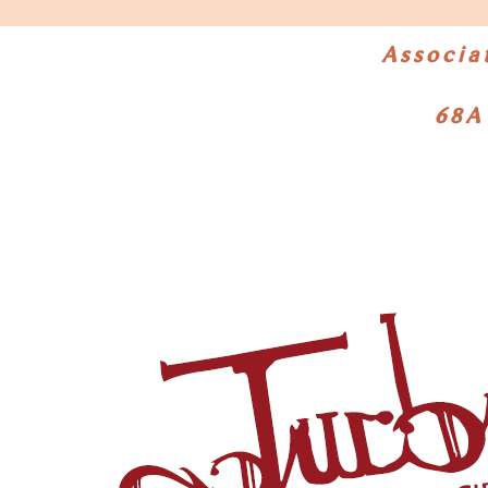
Associa
68A